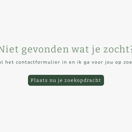
Niet gevonden wat je zocht
l het contactformulier in en ik ga voor jou op zo
Plaats nu je zoekopdracht
Juridische Kennisgeving
Privacybeleid
Contact
©Auteursrecht.
Alle rechten voorbehouden.