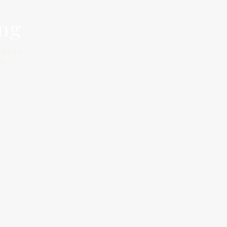
ng
ieces
y.