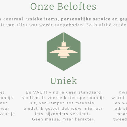
Onze Beloftes
s centraal:
unieke items, persoonlijke service en ge
 van alles wat wordt aangeboden. Zo is altijd duide
Uniek
kel.
Bij VAUT! vind je geen standaard
Kwa
onlijk
spullen. Ik zoek elk item persoonlijk
wordt 
amen
uit, van lampen tot meubels,
en wa
rieur
omdat ik geloof dat jouw interieur
elk s
waar je
iets bijzonders verdient.
maar
Geen massa, maar karakter.
tweed