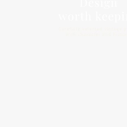
Design
worth keepi
Carefully selected vintage p
with character and histor