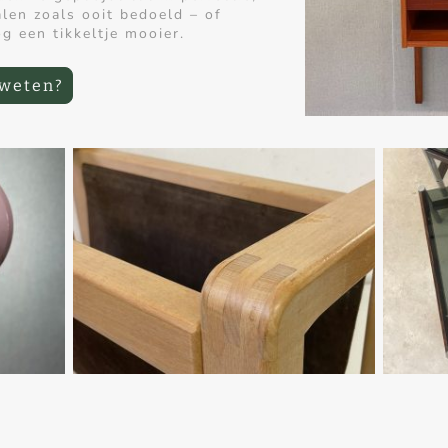
alen zoals ooit bedoeld – of
g een tikkeltje mooier.
 weten?