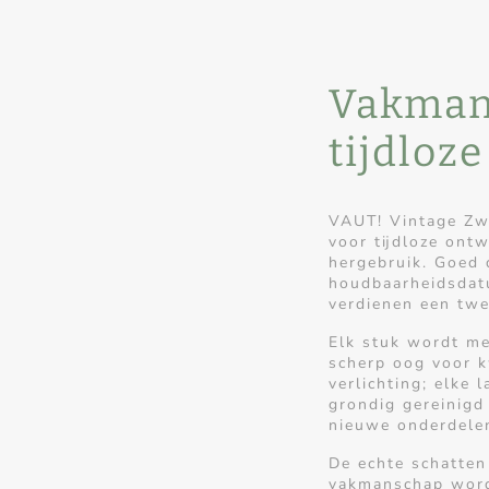
Vakman
tijdloz
VAUT! Vintage Zwo
voor tijdloze ont
hergebruik. Goed 
houdbaarheidsdat
verdienen een twe
Elk stuk wordt me
scherp oog voor kw
verlichting; elke
grondig gereinigd
nieuwe onderdelen,
De echte schatten
vakmanschap worde