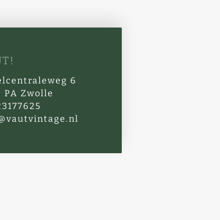
T!
elcentraleweg 6
 PA Zwolle
23177625
@vautvintage.nl