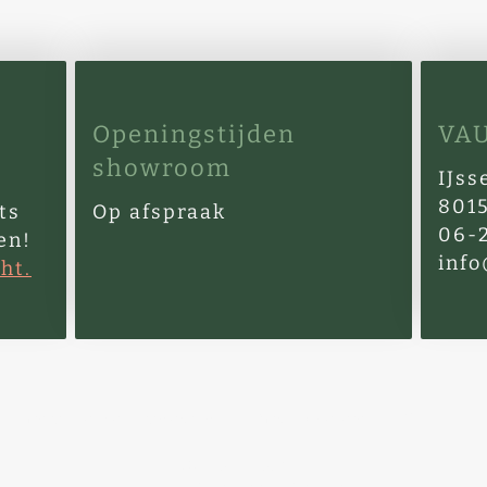
Openingstijden
VAU
showroom
IJss
8015
ts
Op afspraak
06-
en!
info
ht.
Juridische Kennisgeving
Privacybeleid
Contact
©Auteursrecht.