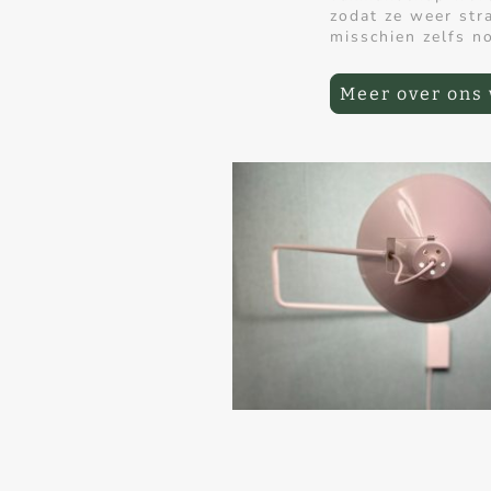
zodat ze weer str
misschien zelfs no
Meer over ons